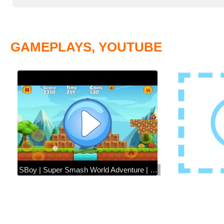
GAMEPLAYS, YOUTUBE
SBoy | Super Smash World Adventure | Levels 1-120 + FINAL Boss Fight | Super Mario like game