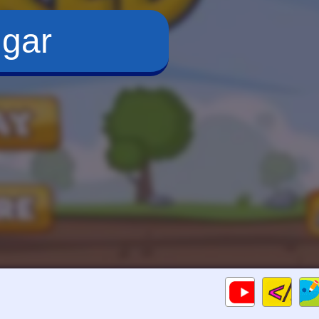
ugar
Cod
Gameplay
HTM