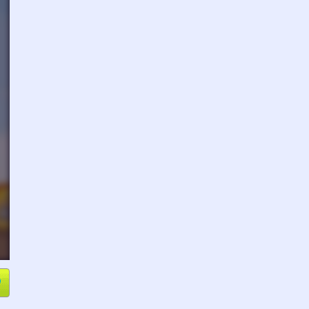
e
Compartir
L