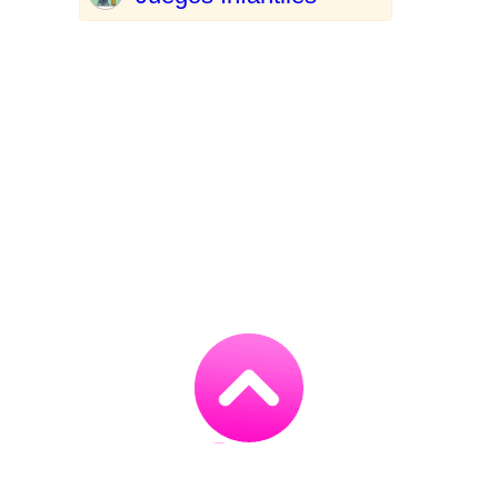
Go
to
TOP