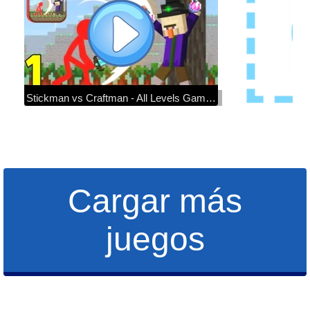
Stickman vs Craftman - All Levels Gameplay - Walkthrough Part 1 Max Lvl 1-8
Cargar más
juegos