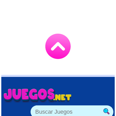
Go
to
TOP