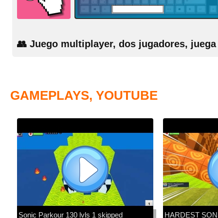
👥 Juego multiplayer, dos jugadores, jueg
GAMEPLAYS, YOUTUBE
Sonic Parkour 130 lvls 1 skipped