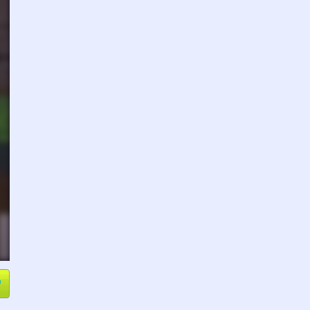
e
Compartir
L