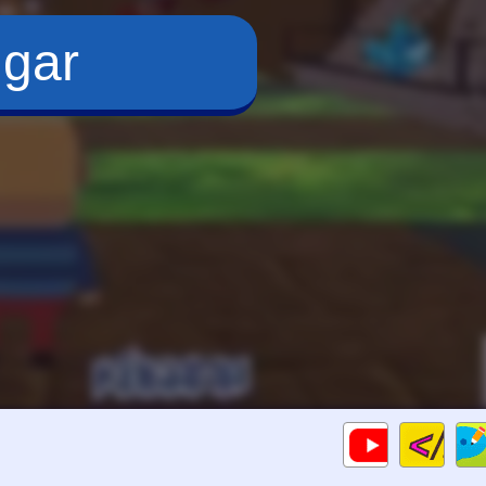
ugar
Cod
Gameplay
HTM