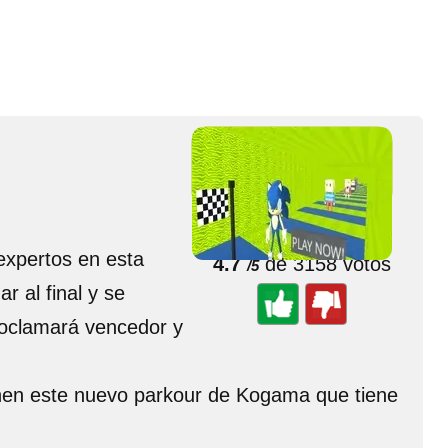
🌟 Valorar juego
expertos en esta
4.7
de 3158 votos
/5
r al final y se
 proclamará vencedor y
onen este nuevo parkour de Kogama que tiene