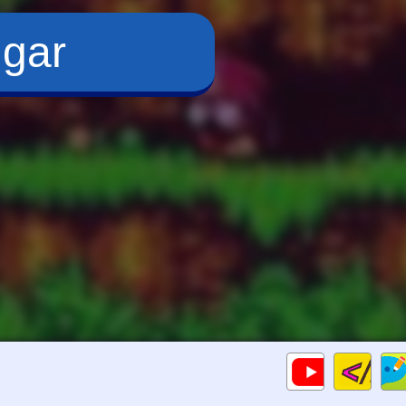
ugar
Cod
Gameplay
HTM