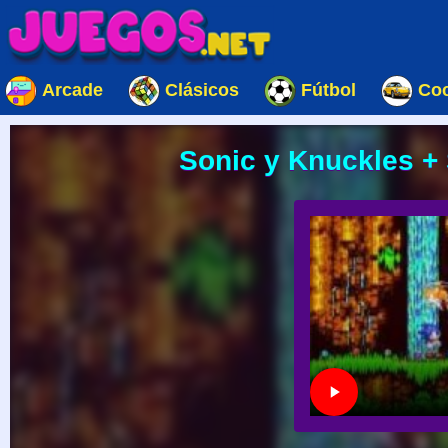
Arcade
Clásicos
Fútbol
Co
Sonic y Knuckles +