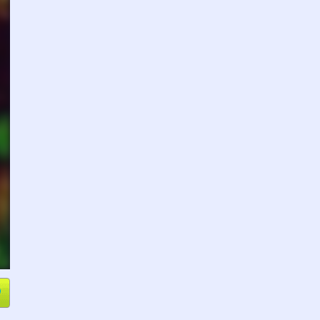
e
Compartir
L