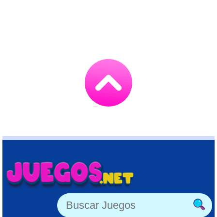
Go
to
TOP