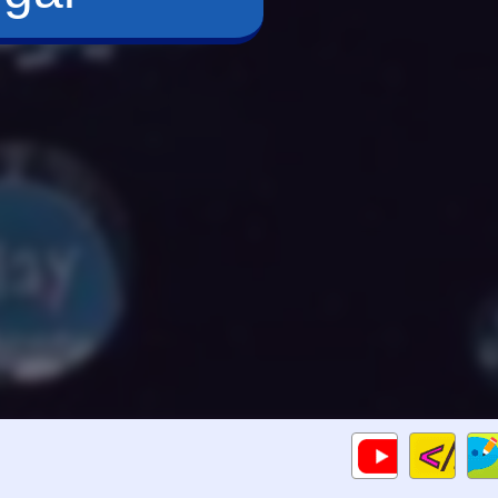
Cod
Gameplays
HTM