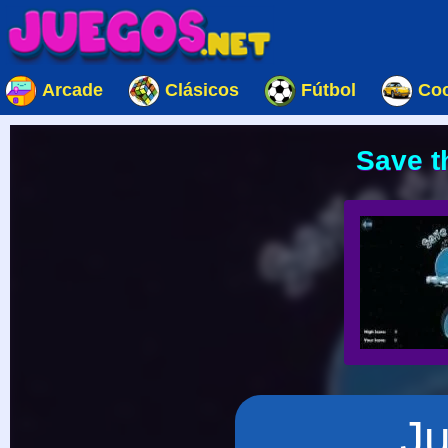
Arcade
Clásicos
Fútbol
Co
Save t
J