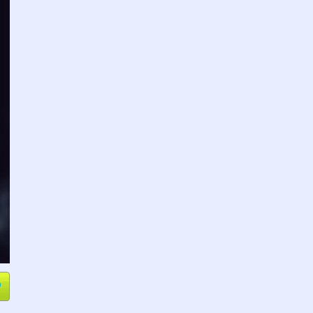
e
Compartir
L