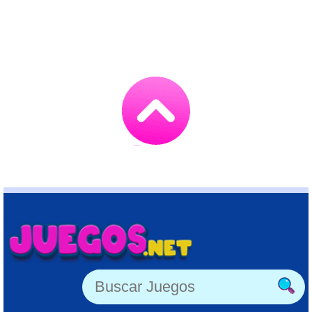
Go
to
TOP