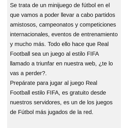
Se trata de un minijuego de fútbol en el
que vamos a poder llevar a cabo partidos
amistosos, campeonatos y competiciones
internacionales, eventos de entrenamiento
y mucho más. Todo ello hace que Real
Football sea un juego al estilo FIFA
llamado a triunfar en nuestra web, ¿te lo
vas a perder?.
Prepárate para jugar al juego Real
Football estilo FIFA, es gratuito desde
nuestros servidores, es un de los juegos
de Fútbol más jugados de la red.