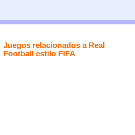
Juegos relacionados a Real
Football estilo FIFA