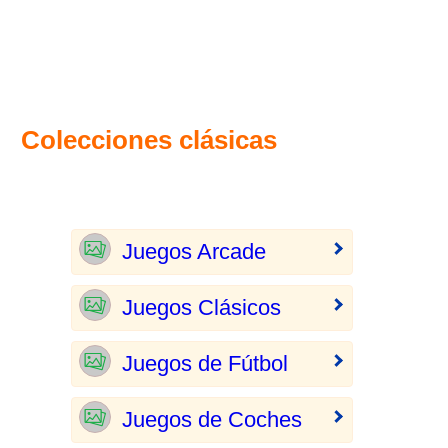
Colecciones clásicas
Juegos Arcade
Juegos Clásicos
Juegos de Fútbol
Juegos de Coches