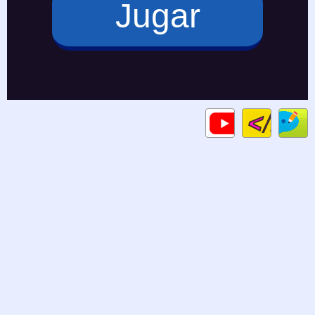
Jugar
Code
Gameplay
C
HTML