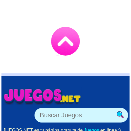
Go
to
TOP
JUEGOS.NET es tu página gratuita de
Juegos
en línea :)