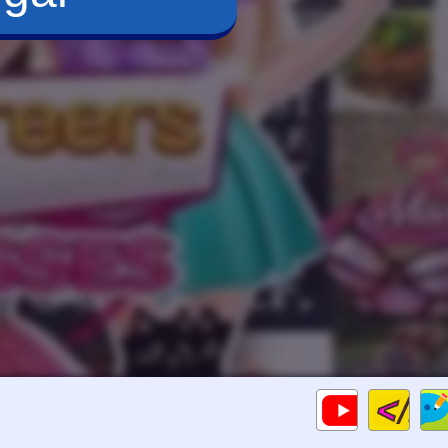
Cod
Gameplays
HTM