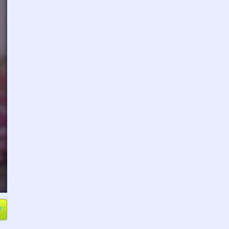
e
Compartir
L