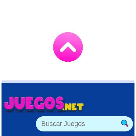
Go
to
TOP