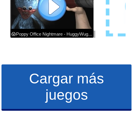
😱Poppy Office Nightmare - HuggyWuggy 😱 #poppy #HuggyWuggy #jogo #game #PoppyOfficeNightmare
Cargar más
juegos