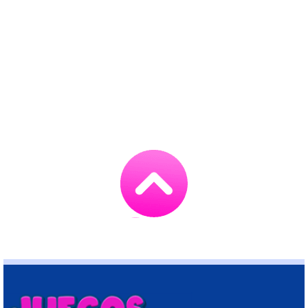
Go
to
TOP