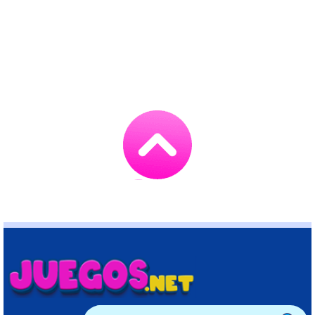
Go
to
TOP