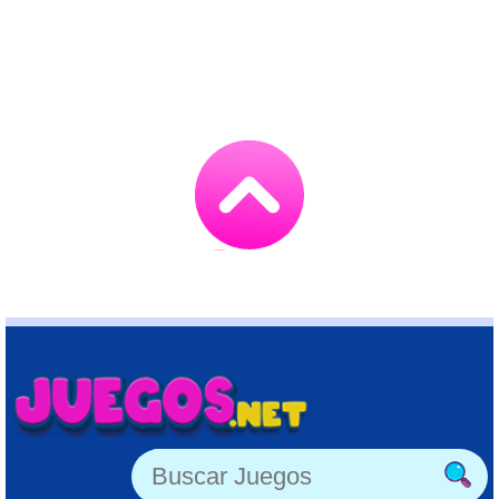
Go
to
TOP