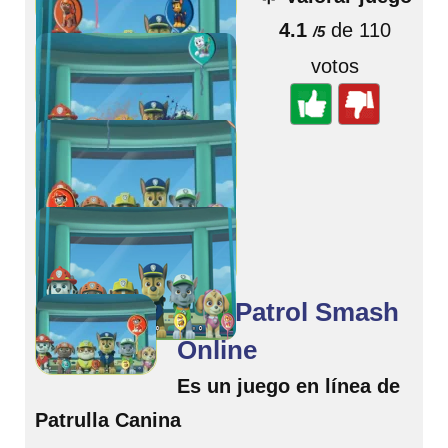
4.1
de 110
/5
votos
Paw Patrol Smash
Online
Es un juego en línea de
Patrulla Canina