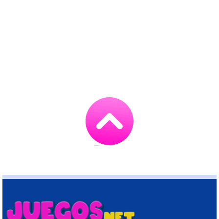
Go
to
TOP