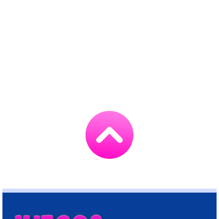
Go
to
TOP