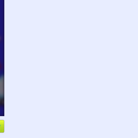
e
Compartir
L