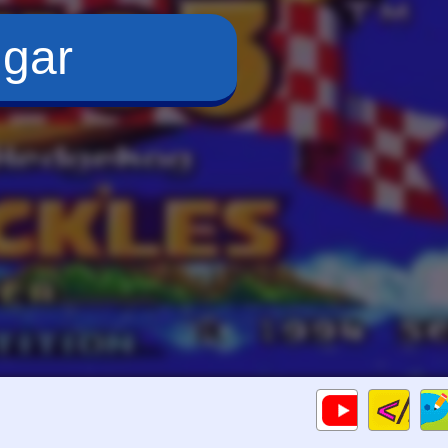
ugar
Cod
Gameplays
HTM