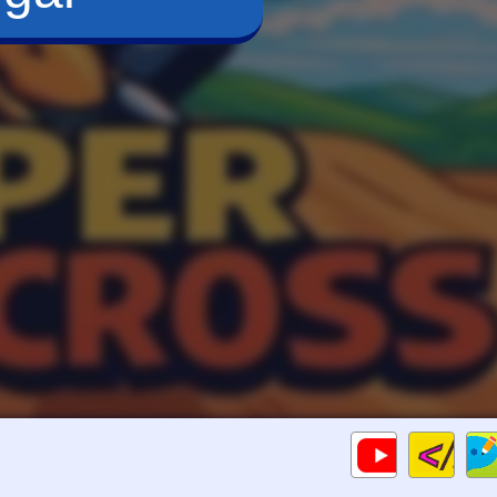
Cod
Gameplays
HTM