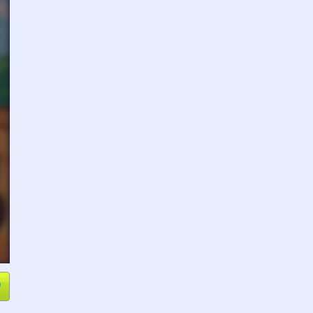
e
Compartir
L