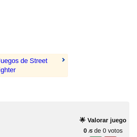
Juegos de Street
ighter
🌟 Valorar juego
0
de 0 votos
/5