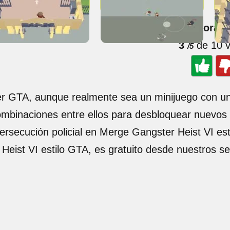
🌟 Valorar 
3
de 10 v
/5
ter GTA, aunque realmente sea un minijuego con un
mbinaciones entre ellos para desbloquear nuevos p
 persecución policial en Merge Gangster Heist VI es
Heist VI estilo GTA, es gratuito desde nuestros s