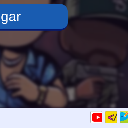
ugar
Cod
Gameplay
HTM