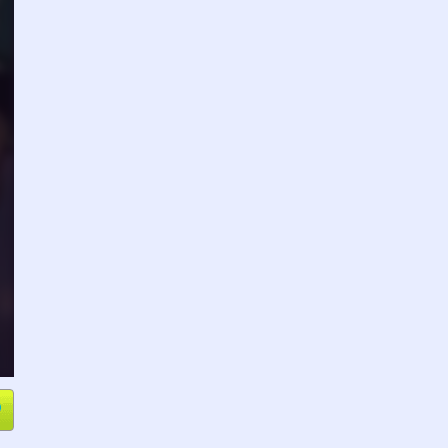
e
Compartir
L