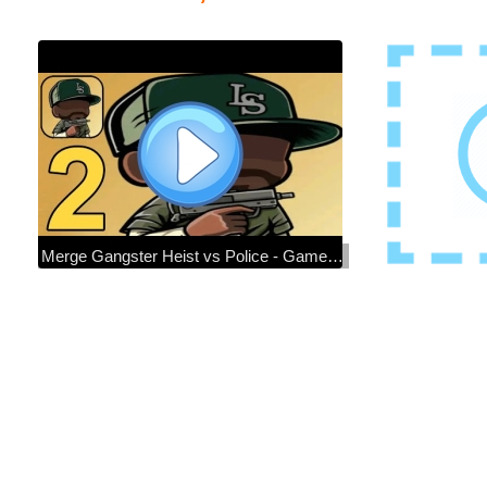
Merge Gangster Heist vs Police - Gameplay Walkthrough Part 2 All Levels 6 to 10 ( Android,iOS )