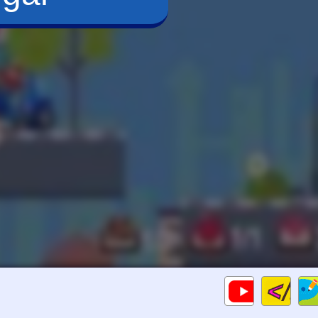
Cod
Gameplays
HTM