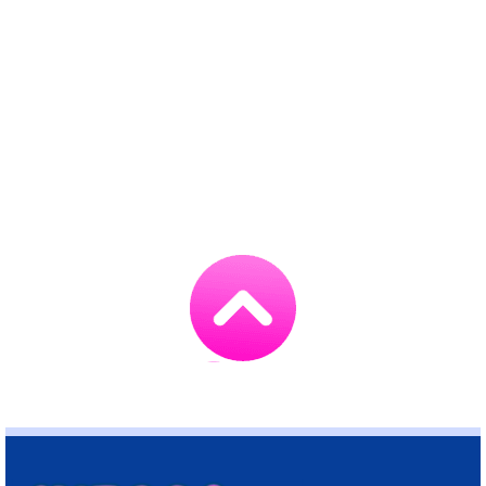
Go
to
TOP