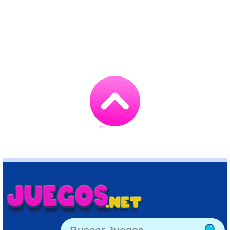
Go
to
TOP