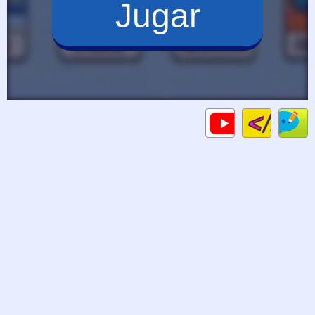
Jugar
Code
Gameplay
C
HTML