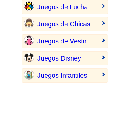
Juegos de Lucha
Juegos de Chicas
Juegos de Vestir
Juegos Disney
Juegos Infantiles