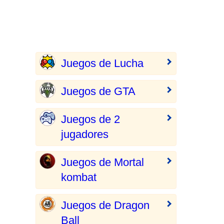
Juegos de Lucha
Juegos de GTA
Juegos de 2
jugadores
Juegos de Mortal
kombat
Juegos de Dragon
Ball