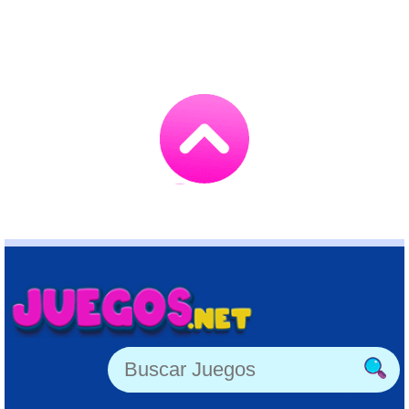
Go
to
TOP