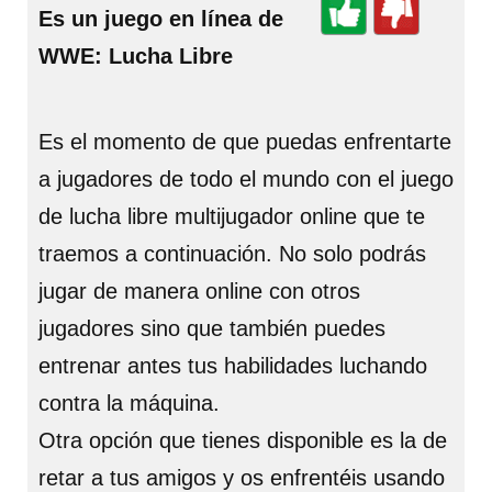
Es un juego en línea de
WWE: Lucha Libre
Es el momento de que puedas enfrentarte
a jugadores de todo el mundo con el juego
de lucha libre multijugador online que te
traemos a continuación. No solo podrás
jugar de manera online con otros
jugadores sino que también puedes
entrenar antes tus habilidades luchando
contra la máquina.
Otra opción que tienes disponible es la de
retar a tus amigos y os enfrentéis usando