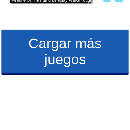
Wrestle Online Full Gameplay Walkthrough
Cargar más
juegos