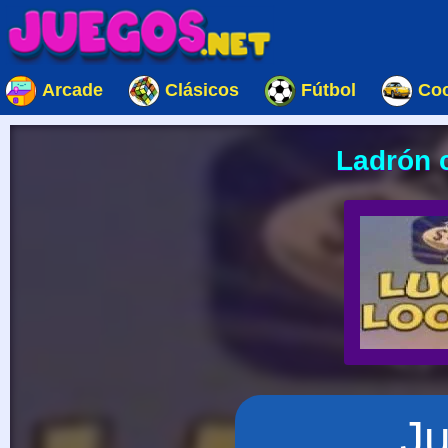
Arcade
Clásicos
Fútbol
Co
Ladrón 
J