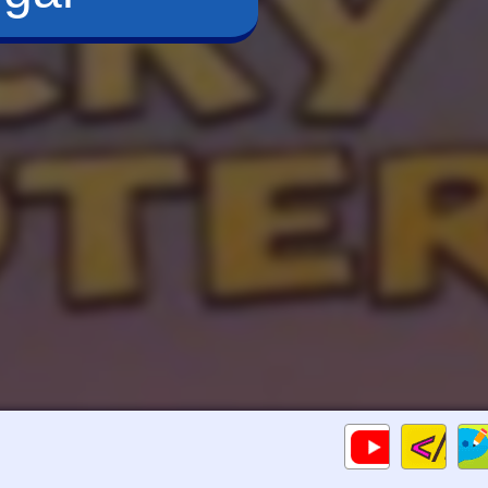
Cod
Gameplays
HTM