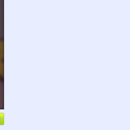
e
Compartir
L