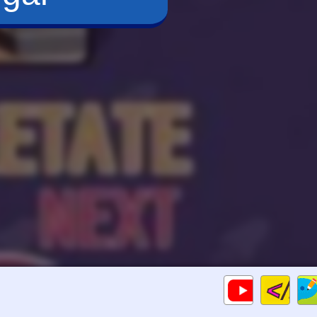
Cod
Gameplays
HTM