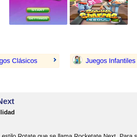
gos Clásicos
Juegos Infantiles
Next
lidad
estilo Rotate que se llama Rocketate Next. Para s