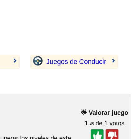
Juegos de Conducir
🌟 Valorar juego
1
de 1 votos
/5
uperar los niveles de este