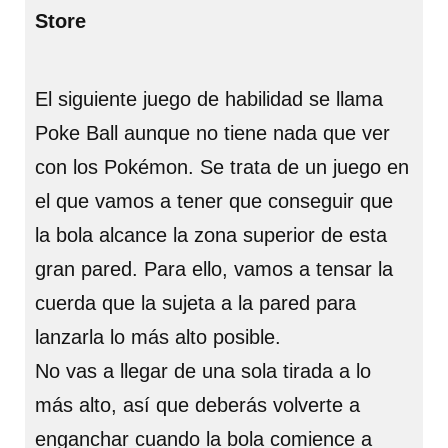
Store
El siguiente juego de habilidad se llama
Poke Ball aunque no tiene nada que ver
con los Pokémon. Se trata de un juego en
el que vamos a tener que conseguir que
la bola alcance la zona superior de esta
gran pared. Para ello, vamos a tensar la
cuerda que la sujeta a la pared para
lanzarla lo más alto posible.
No vas a llegar de una sola tirada a lo
más alto, así que deberás volverte a
enganchar cuando la bola comience a