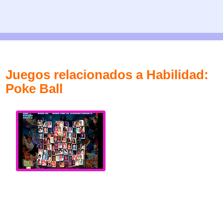
Juegos relacionados a Habilidad:
Poke Ball