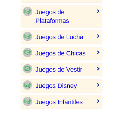
Juegos de
Plataformas
Juegos de Lucha
Juegos de Chicas
Juegos de Vestir
Juegos Disney
Juegos Infantiles