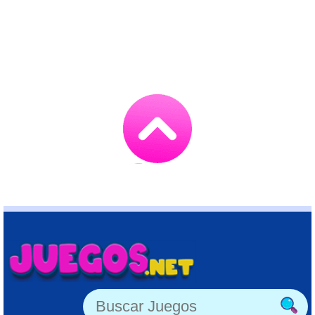
Go
to
TOP