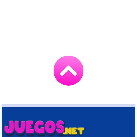
Go
to
TOP