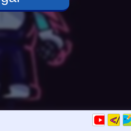
Cod
Gameplays
HTM