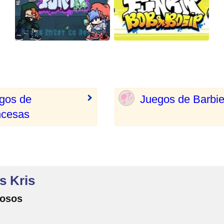
gos de
Juegos de Barbi
ncesas
s Kris
mosos