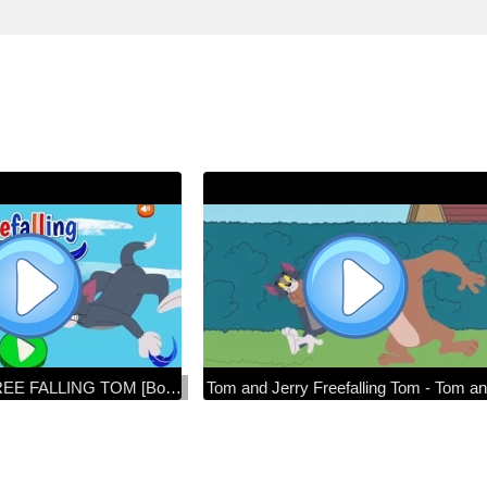
Tom & Jerry - FREE FALLING TOM [Boomerang Games]