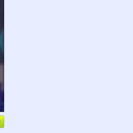
e
Compartir
L