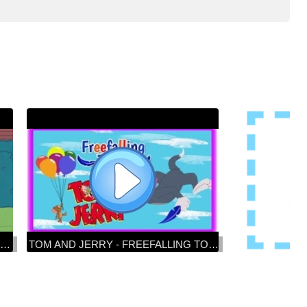
Tom and Jerry Freefalling Tom - Tom and Jerry funny game cartoon for kids
TOM AND JERRY - FREEFALLING TOM - TOM AND JERRY GAMES - Boomerangtv Games