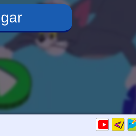
ugar
Cod
Gameplay
HTM