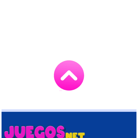
Go
to
TOP