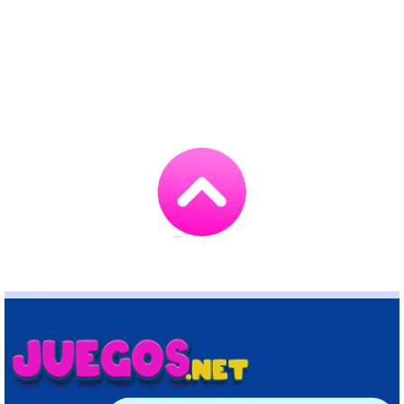
Go
to
TOP