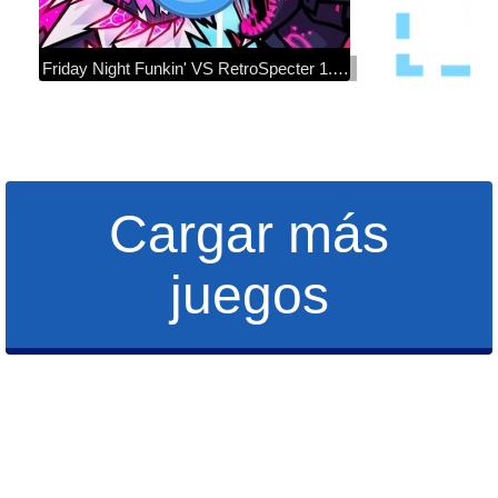
Friday Night Funkin' VS RetroSpecter 1.75 + Cutscenes & Secret Song (FNF Mod) (Corruption/Evil BF)
Cargar más
juegos