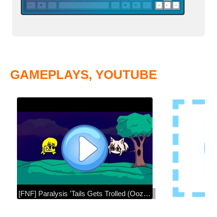
GAMEPLAYS, YOUTUBE
[FNF] Paralysis 'Tails Gets Trolled (Oozora Subaru and Ookami Mio Cover) (Happy Birthday Mio!)