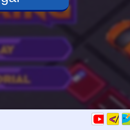
Cod
Gameplays
HTM