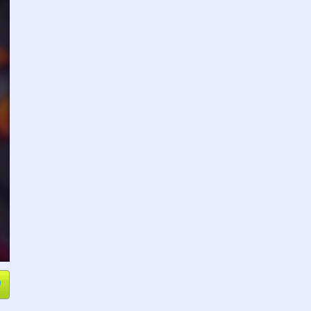
e
Compartir
L