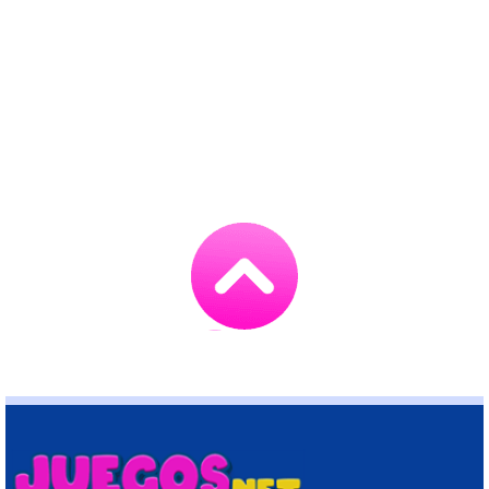
Go
to
TOP