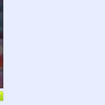
e
Compartir
L