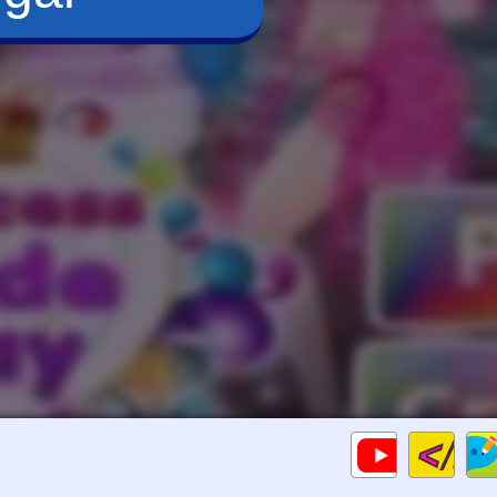
Cod
Gameplays
HTM