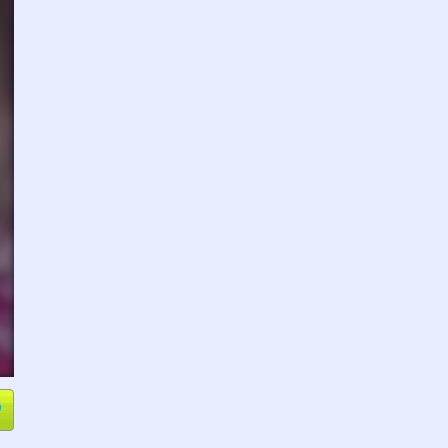
e
Compartir
L