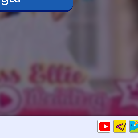
Cod
Gameplays
HTM