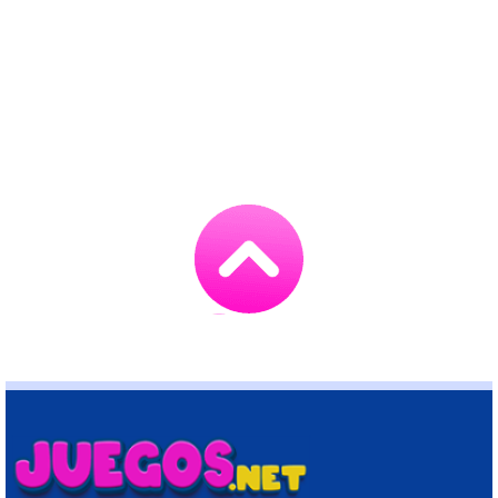
Go
to
TOP