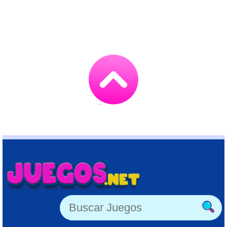
Go
to
TOP