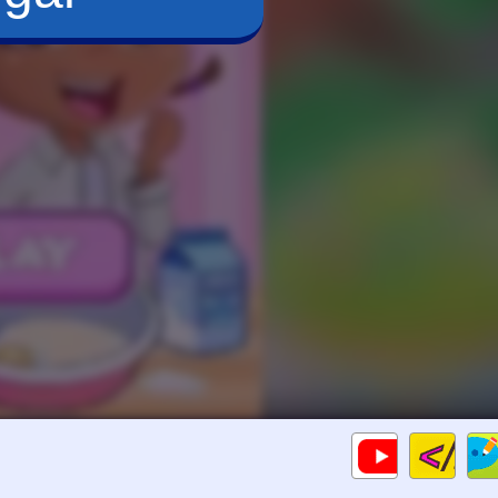
Cod
Gameplays
HTM