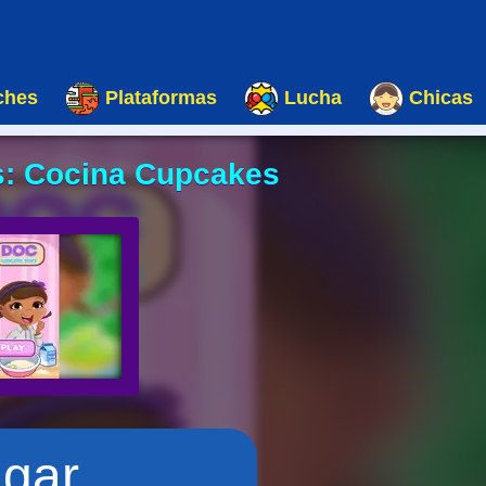
ches
Plataformas
Lucha
Chicas
s: Cocina Cupcakes
ugar