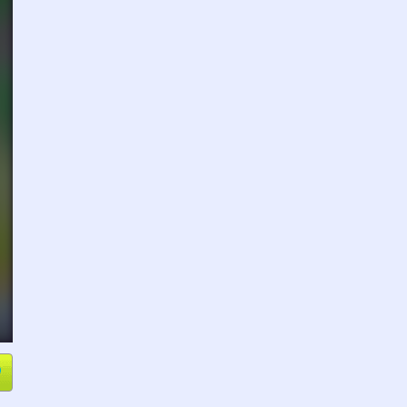
e
Compartir
L