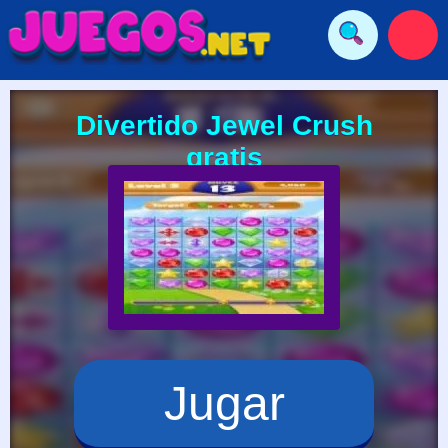
Divertido Jewel Crush
gratis
Jugar