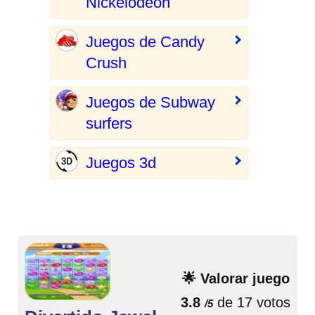
Nickelodeon
Juegos de Candy
Crush
Juegos de Subway
surfers
Juegos 3d
🌟 Valorar juego
3.8
de 17 votos
/5