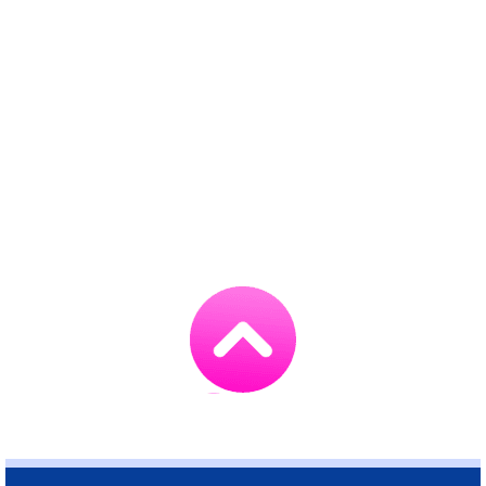
Go
to
TOP