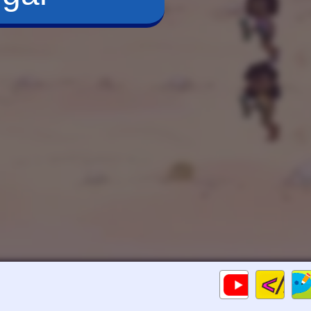
Cod
Gameplays
HTM