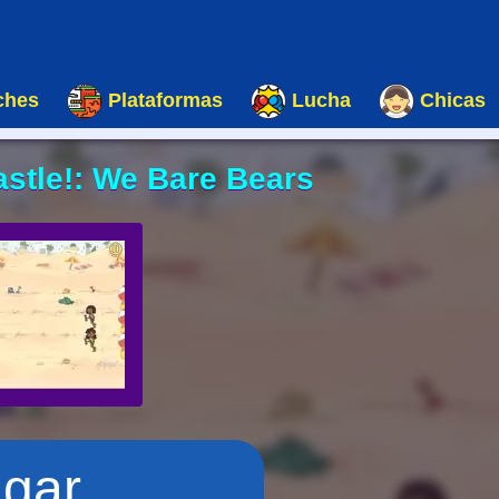
ches
Plataformas
Lucha
Chicas
stle!: We Bare Bears
ugar