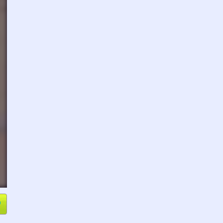
e
Compartir
L