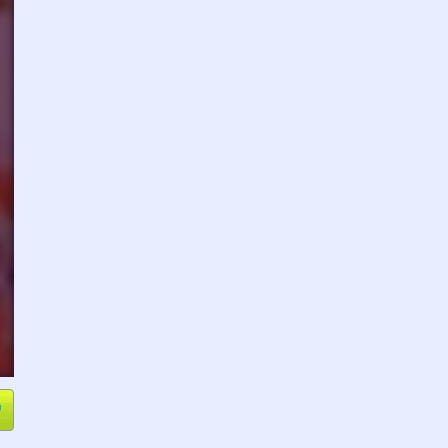
e
Compartir
L