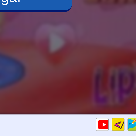
Cod
Gameplays
HTM