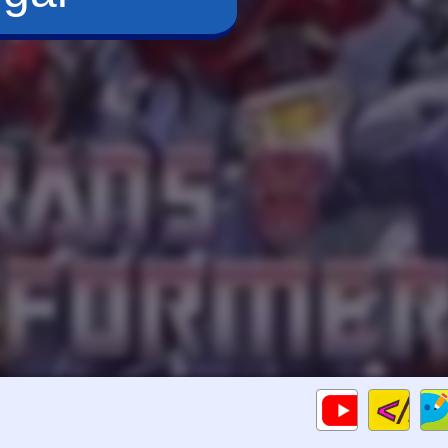
Cod
Gameplays
HTM