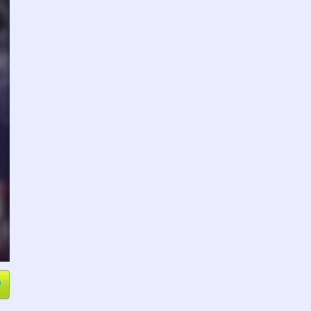
e
Compartir
L