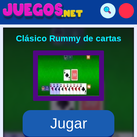
Clásico Rummy de cartas
Jugar