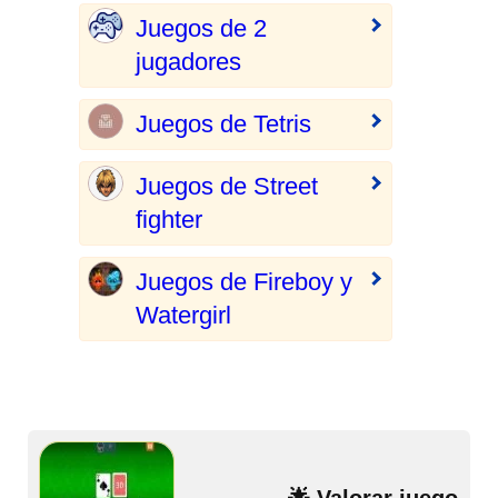
Juegos de 2
jugadores
Juegos de Tetris
Juegos de Street
fighter
Juegos de Fireboy y
Watergirl