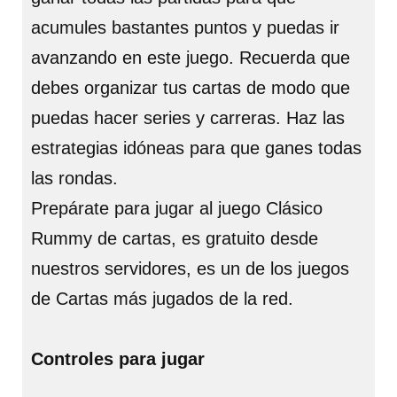
acumules bastantes puntos y puedas ir
avanzando en este juego. Recuerda que
debes organizar tus cartas de modo que
puedas hacer series y carreras. Haz las
estrategias idóneas para que ganes todas
las rondas.
Prepárate para jugar al juego Clásico
Rummy de cartas, es gratuito desde
nuestros servidores, es un de los juegos
de Cartas más jugados de la red.
Controles para jugar