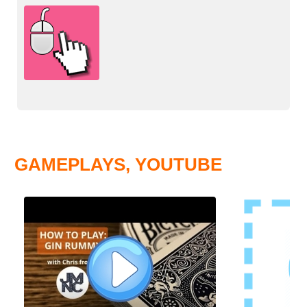
GAMEPLAYS, YOUTUBE