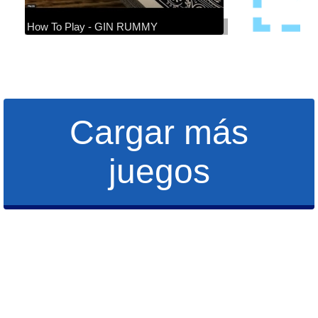
How To Play - GIN RUMMY
Cargar más
juegos