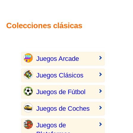
Colecciones clásicas
Juegos Arcade
Juegos Clásicos
Juegos de Fútbol
Juegos de Coches
Juegos de