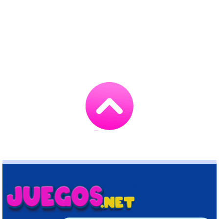
Go
to
TOP