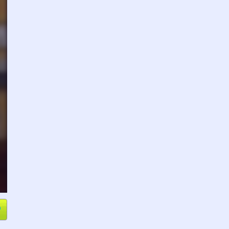
e
Compartir
L