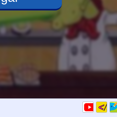
Cod
Gameplays
HTM