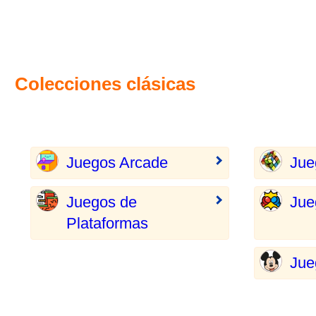
Colecciones clásicas
Juegos Arcade
Jue
Juegos de
Jue
Plataformas
Jue