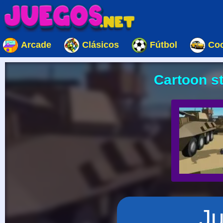
Arcade
Clásicos
Fútbol
Co
Cartoon st
J