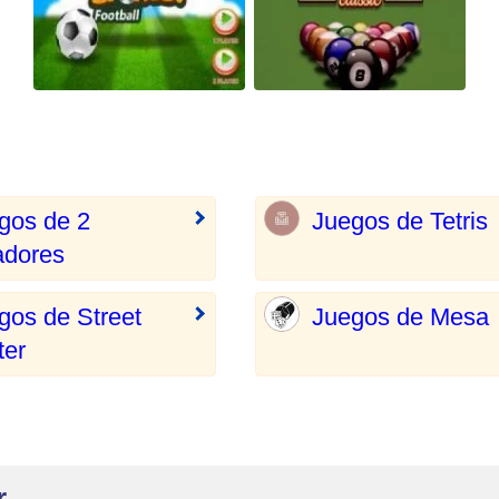
gos de 2
Juegos de Tetris
adores
gos de Street
Juegos de Mesa
ter
r