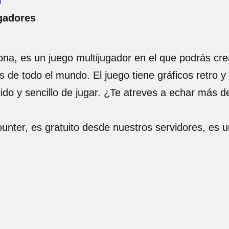
ugadores
na, es un juego multijugador en el que podrás crea
s de todo el mundo. El juego tiene gráficos retro 
tido y sencillo de jugar. ¿Te atreves a echar más d
counter, es gratuito desde nuestros servidores, es