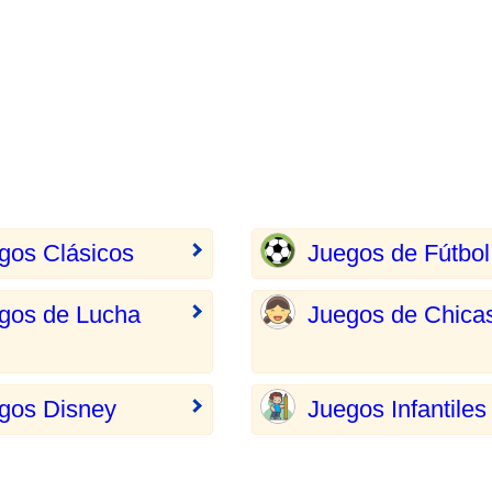
gos Clásicos
Juegos de Fútbol
gos de Lucha
Juegos de Chica
gos Disney
Juegos Infantiles