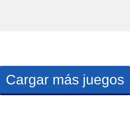
Cargar más juegos